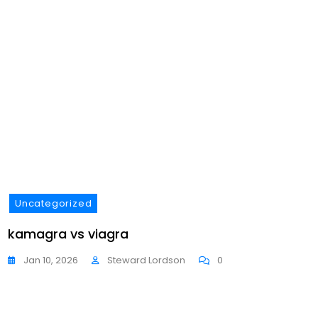
Uncategorized
Unca
kamagra vs viagra
Kama
Jan 10, 2026
Steward Lordson
0
Jan 